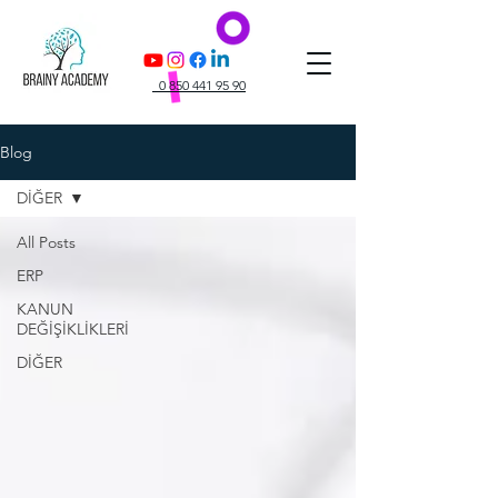
0 850 441 95 90
Blog
DİĞER
All Posts
ERP
KANUN
DEĞİŞİKLİKLERİ
DİĞER