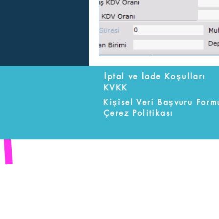
İptal ve İade Koşulları
KVKK
Kişisel Veri Başvuru Form
Çerez Politikası