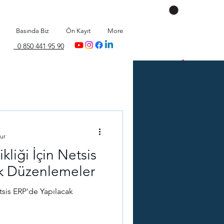
Basında Biz
Ön Kayıt
More
0 850 441 95 90
ur
liği İçin Netsis
k Düzenlemeler
tsis ERP'de Yapılacak