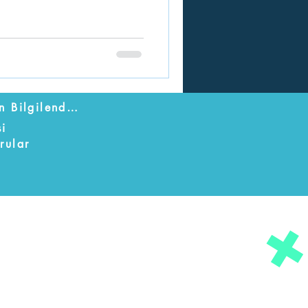
Mesafeli Satış Ön Bilgilendirme Formu
si
rular