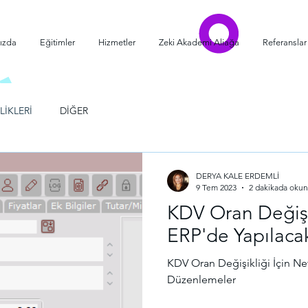
ızda
Eğitimler
Hizmetler
Zeki Akademi Aliağa
Referanslar
LİKLERİ
DİĞER
DERYA KALE ERDEMLİ
9 Tem 2023
2 dakikada okun
KDV Oran Değişik
ERP'de Yapılaca
KDV Oran Değişikliği İçin Ne
Düzenlemeler