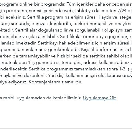
a programı online bir programdır. Tüm içerikler daha önceden si
çin programa, süresi içerisinde web, tablet ya da cep'ten 7/24 di
bileceksiniz. Sertifika programına erişim süresi 1 aydır ve isteğe
. Süreç sonunda; e-imzalı, karekodlu, barkod numaralı ve onaylı se
edir. Sertifikalar doğrulanabilir ve sorgulanabilir olup aynı 
dirilebilir ve çıktı alınılabilir. Sertifikalar ömür boyu geçerlidir,
lanılabilmektedir. Sertifikayı hak edebilmeniz için erişim süresi 
rogramını tamamlamanız gerekmektedir. Kişisel performansınıza b
rken de tamamlayabilir ve hızlı bir şekilde sertifika sahibi olabili
müteakiben 1 iş gününde sisteme giriş adresi, kullanıcı adınız v
önderilecektir. Sertifika programınızı tamamladıktan sonra 1-3 i
onaylanır ve düzenlenir. Yurt dışı kullanımlar için uluslararası onayl
siye ediyoruz. Kontenjanlarımız sınırlıdır.
 mobil uygulamadan da katılabilirsiniz.
Uygulamaya Git