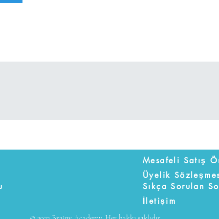
Üyelik Sözleşme
u
Sıkça Sorulan So
İletişim
© 2023 Brainy Academy. Her hakkı saklıdır.