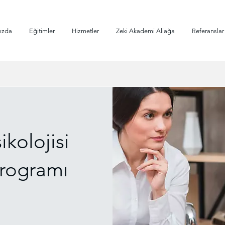
ızda
Eğitimler
Hizmetler
Zeki Akademi Aliağa
Referanslar
ikolojisi
Programı