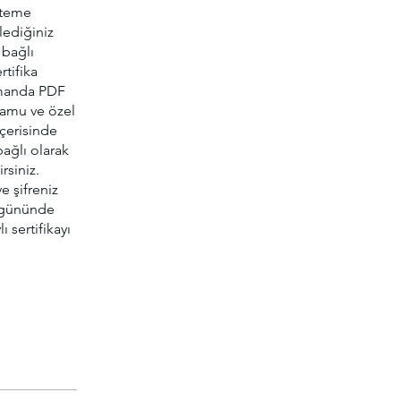
steme
lediğiniz
 bağlı
rtifika
zamanda PDF
 kamu ve özel
içerisinde
ağlı olarak
rsiniz.
e şifreniz
ş gününde
ı sertifikayı