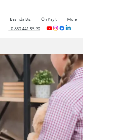
Basında Biz
Ön Kayıt
More
0 850 441 95 90