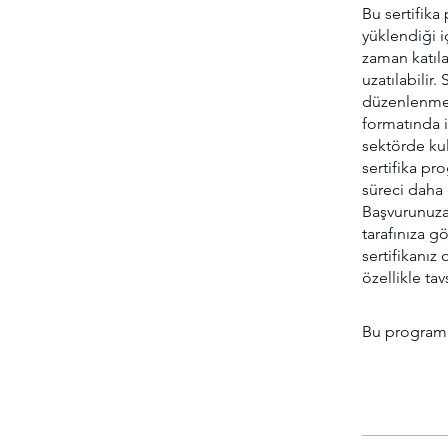
Bu sertifik
yüklendiği i
zaman katıla
uzatılabilir
düzenlenmekt
formatında in
sektörde kul
sertifika p
süreci daha e
Başvurunuza 
tarafınıza g
sertifikanız 
özellikle tav
Bu programa