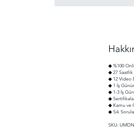
Hakkı
◆ %100 Onli
◆ 27 Saatlik 
◆ 12 Video 
◆ 1 İş Günü
◆ 1-3 İş Gün
◆ Sertifikal
◆ Kamu ve Ö
◆ Sık Sorula
SKU: UMDN