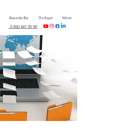
Basında Biz
Ön Kayıt
More
0 850 441 95 90