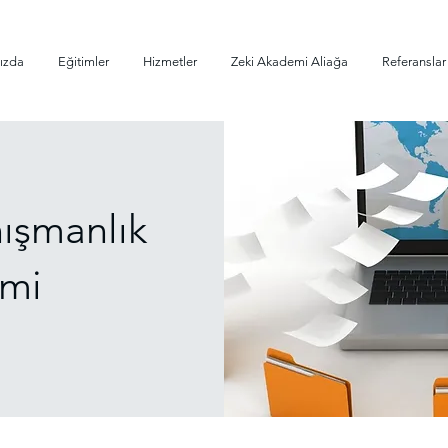
ızda
Eğitimler
Hizmetler
Zeki Akademi Aliağa
Referanslar
ışmanlık
imi