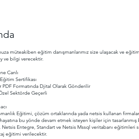
nda
uza müteakiben eğitim danışmanlarımız size ulaşacak ve eğiti
ay ve bilgi verecektir.
ne Canlı
Eğitim Sertifikası
ar PDF Formatında Djital Olarak Gönderilir
zel Sektörde Geçerli
acı
manlık Eğitimi, çözüm ortaklarında yada netsis kullanan firmala
 hayatına bu yönde devam etmek isteyen kişiler için tasarlanmış 
 Netsis Entegre, Standart ve Netsis Mssql veritabanı eğitimleri s
aj eğitimi verilecektir.