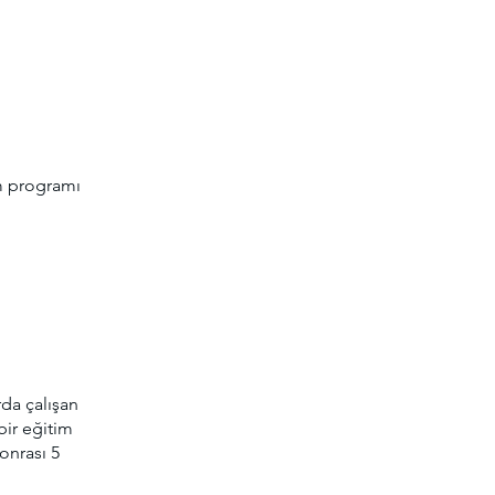
m programı
rda çalışan
bir eğitim
onrası 5