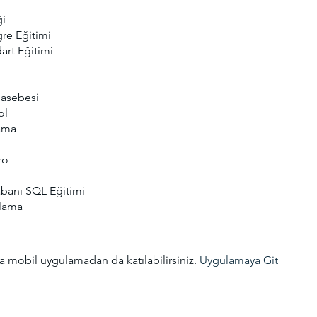
ği
gre Eğitimi
art Eğitimi
hasebesi
ol
ama
ro
abanı SQL Eğitimi
rlama
 mobil uygulamadan da katılabilirsiniz.
Uygulamaya Git