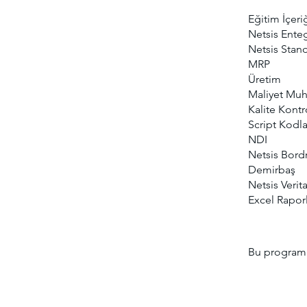
Eğitim İçeri
Netsis Ente
Netsis Stand
MRP
Üretim
Maliyet Mu
Kalite Kontr
Script Kodl
NDI
Netsis Bord
Demirbaş
Netsis Verit
Excel Rapo
Bu programa