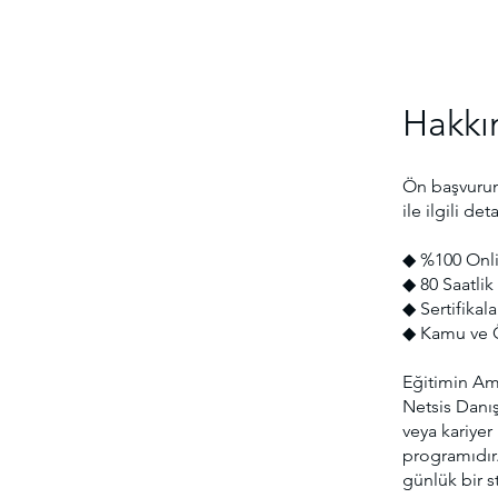
Hakkı
Ön başvurun
ile ilgili det
◆ %100 Onli
◆ 80 Saatlik 
◆ Sertifikal
◆ Kamu ve Ö
Eğitimin Am
Netsis Danış
veya kariyer
programıdır.
günlük bir st