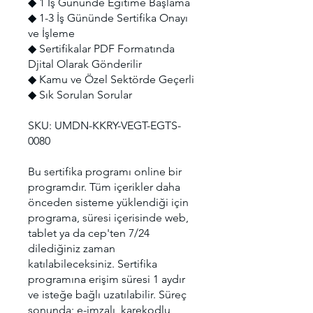
◆ 1 İş Gününde Eğitime Başlama
◆ 1-3 İş Gününde Sertifika Onayı
ve İşleme
◆ Sertifikalar PDF Formatında
Djital Olarak Gönderilir
◆ Kamu ve Özel Sektörde Geçerli
◆ Sık Sorulan Sorular
SKU: UMDN-KKRY-VEGT-EGTS-
0080
Bu sertifika programı online bir
programdır. Tüm içerikler daha
önceden sisteme yüklendiği için
programa, süresi içerisinde web,
tablet ya da cep'ten 7/24
dilediğiniz zaman
katılabileceksiniz. Sertifika
programına erişim süresi 1 aydır
ve isteğe bağlı uzatılabilir. Süreç
sonunda; e-imzalı, karekodlu,