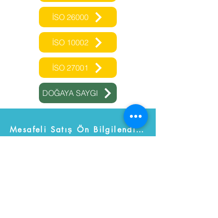
İSO 26000
İSO 10002
İSO 27001
DOĞAYA SAYGI
Mesafeli Satış Ön Bilgilendirme Formu
İptal ve İade Koşulları
Üyelik Sözleşmesi
Sıkça Sorulan Sorular
KVKK
Kişisel Veri Başvuru Formu
Çerez Politikası