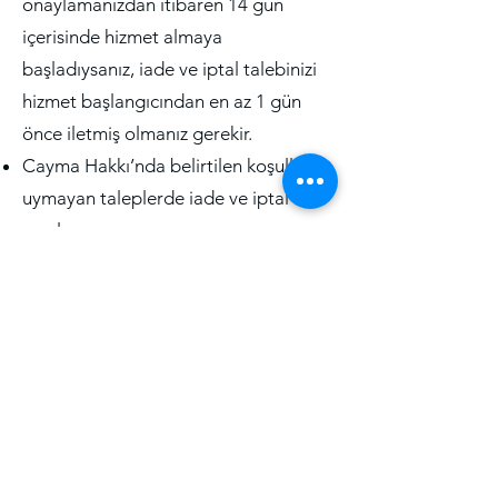
onaylamanızdan itibaren 14 gün
içerisinde hizmet almaya
başladıysanız, iade ve iptal talebinizi
hizmet başlangıcından en az 1 gün
önce iletmiş olmanız gerekir.
Cayma Hakkı’nda belirtilen koşullara
uymayan taleplerde iade ve iptal
yapılmaz.
Cayma Hakkı’nda belirtilen koşullara
uyan talepleriniz ilgili birimimizce
değerlendirilerek ve değerlendirme
sonucu, kayıt sırasında paylaştığınız e-
mail adresinize gönderilecektir.
İletişim Kanalları
Web sitemizden satın aldığınız
hizmetle ilgili iade ve iptal