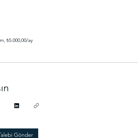
im, ₺5.000,00/ay
şın
Talebi Gönder