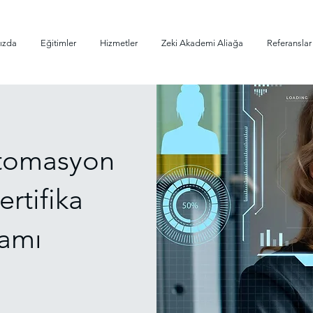
ızda
Eğitimler
Hizmetler
Zeki Akademi Aliağa
Referanslar
tomasyon
ertifika
amı