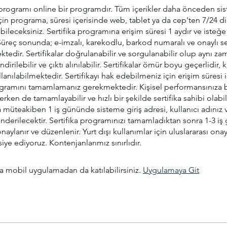
a programı online bir programdır. Tüm içerikler daha önceden si
çin programa, süresi içerisinde web, tablet ya da cep'ten 7/24 di
bileceksiniz. Sertifika programına erişim süresi 1 aydır ve isteğe
. Süreç sonunda; e-imzalı, karekodlu, barkod numaralı ve onaylı se
edir. Sertifikalar doğrulanabilir ve sorgulanabilir olup aynı 
dirilebilir ve çıktı alınılabilir. Sertifikalar ömür boyu geçerlidir,
lanılabilmektedir. Sertifikayı hak edebilmeniz için erişim süresi 
rogramını tamamlamanız gerekmektedir. Kişisel performansınıza b
rken de tamamlayabilir ve hızlı bir şekilde sertifika sahibi olabili
müteakiben 1 iş gününde sisteme giriş adresi, kullanıcı adınız v
önderilecektir. Sertifika programınızı tamamladıktan sonra 1-3 i
onaylanır ve düzenlenir. Yurt dışı kullanımlar için uluslararası onayl
siye ediyoruz. Kontenjanlarımız sınırlıdır.
 mobil uygulamadan da katılabilirsiniz.
Uygulamaya Git