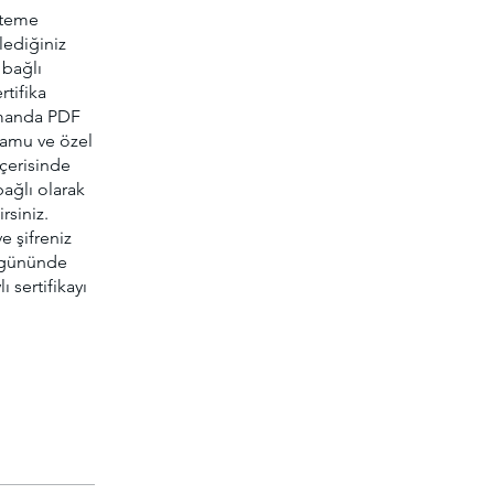
steme
lediğiniz
 bağlı
rtifika
zamanda PDF
 kamu ve özel
içerisinde
ağlı olarak
rsiniz.
e şifreniz
ş gününde
ı sertifikayı