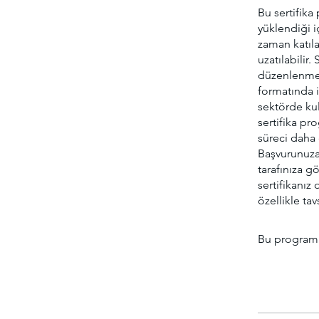
Bu sertifik
yüklendiği i
zaman katıla
uzatılabilir
düzenlenmekt
formatında in
sektörde kul
sertifika p
süreci daha e
Başvurunuza 
tarafınıza g
sertifikanız 
özellikle tav
Bu programa