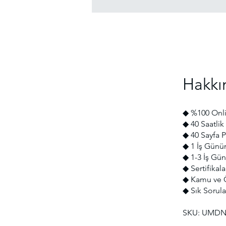
Hakkı
◆ %100 Onli
◆ 40 Saatlik 
◆ 40 Sayfa 
◆ 1 İş Günü
◆ 1-3 İş Gün
◆ Sertifikal
◆ Kamu ve Ö
◆ Sık Sorula
SKU: UMDN