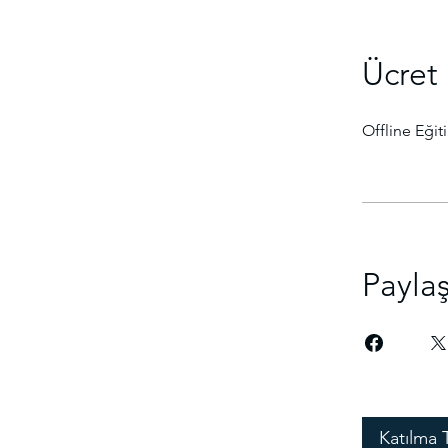
Ücret
Offline Eğit
Payla
Katılma 