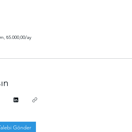
im, ₺5.000,00/ay
şın
Talebi Gönder