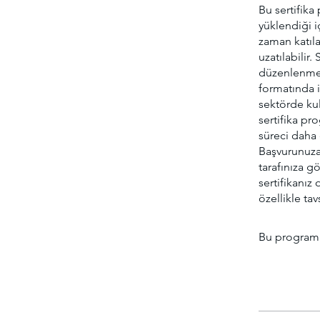
Bu sertifik
yüklendiği i
zaman katıla
uzatılabilir
düzenlenmekt
formatında in
sektörde kul
sertifika p
süreci daha e
Başvurunuza 
tarafınıza g
sertifikanız 
özellikle tav
Bu programa