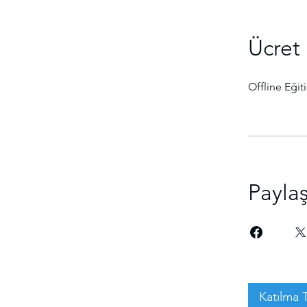
Ücret
Offline Eğit
Payla
Katılma 