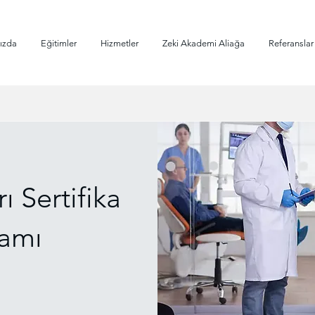
ızda
Eğitimler
Hizmetler
Zeki Akademi Aliağa
Referanslar
ı Sertifika
amı