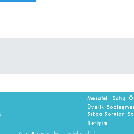
Üyelik Sözleşme
u
Sıkça Sorulan So
İletişim
© 2023 Brainy Academy. Her hakkı saklıdır.