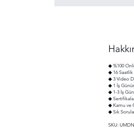
Hakkı
◆ %100 Onli
◆ 16 Saatlik 
◆ 3 Video De
◆ 1 İş Günü
◆ 1-3 İş Gün
◆ Sertifikal
◆ Kamu ve Ö
◆ Sık Sorula
SKU: UMDN