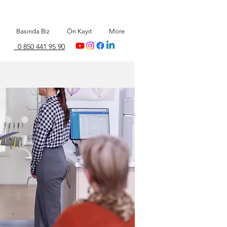
Basında Biz
Ön Kayıt
More
0 850 441 95 90