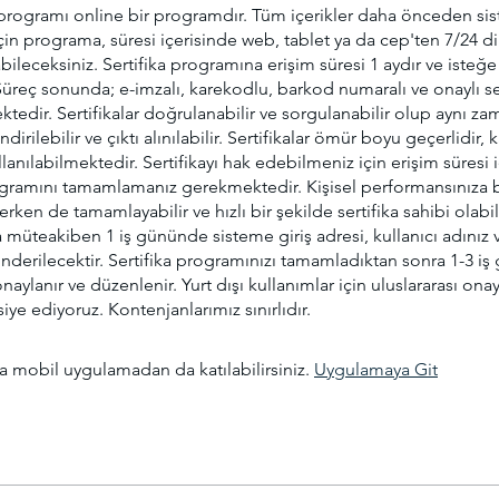
a programı online bir programdır. Tüm içerikler daha önceden si
çin programa, süresi içerisinde web, tablet ya da cep'ten 7/24 di
bileceksiniz. Sertifika programına erişim süresi 1 aydır ve isteğe
. Süreç sonunda; e-imzalı, karekodlu, barkod numaralı ve onaylı se
edir. Sertifikalar doğrulanabilir ve sorgulanabilir olup aynı 
dirilebilir ve çıktı alınılabilir. Sertifikalar ömür boyu geçerlidir,
lanılabilmektedir. Sertifikayı hak edebilmeniz için erişim süresi 
rogramını tamamlamanız gerekmektedir. Kişisel performansınıza b
rken de tamamlayabilir ve hızlı bir şekilde sertifika sahibi olabili
müteakiben 1 iş gününde sisteme giriş adresi, kullanıcı adınız v
önderilecektir. Sertifika programınızı tamamladıktan sonra 1-3 i
onaylanır ve düzenlenir. Yurt dışı kullanımlar için uluslararası onayl
siye ediyoruz. Kontenjanlarımız sınırlıdır.
 mobil uygulamadan da katılabilirsiniz.
Uygulamaya Git