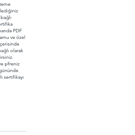
steme
lediğiniz
 bağlı
rtifika
zamanda PDF
 kamu ve özel
içerisinde
ağlı olarak
rsiniz.
e şifreniz
ş gününde
ı sertifikayı