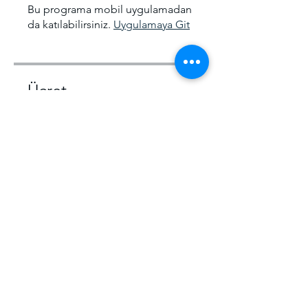
Bu programa mobil uygulamadan
da katılabilirsiniz.
Uygulamaya Git
Ücret
Offline Eğitim, ₺5.000,00/ay
Paylaşın
Katılma Talebi Gönder