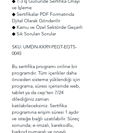
◆ 1-3 İş Gününde Sertifika Onayı
ve İşleme
◆ Sertifikalar PDF Formatında
Djital Olarak Gönderilir
◆ Kamu ve Özel Sektörde Geçerli
◆ Sık Sorulan Sorular
SKU: UMDN-KKRY-PEGT-EGTS-
0045
Bu sertifika programı online bir
programdır. Tüm içerikler daha
önceden sisteme yüklendiği için
programa, süresi içerisinde web,
tablet ya da cep'ten 7/24
dilediğiniz zaman
katılabileceksiniz. Sertifika
programına erişim süresi 1 aydır
ve isteğe bağlı uzatılabilir. Süreç
sonunda; e-imzalı, karekodlu,
barkod numaralı ve onaylı