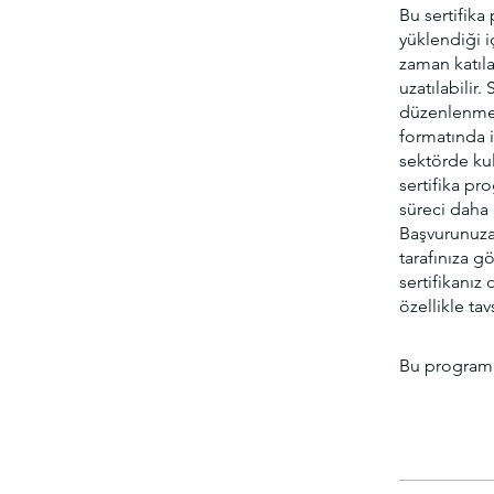
Bu sertifik
yüklendiği i
zaman katıla
uzatılabilir
düzenlenmekt
formatında in
sektörde kul
sertifika p
süreci daha e
Başvurunuza 
tarafınıza g
sertifikanız 
özellikle tav
Bu programa