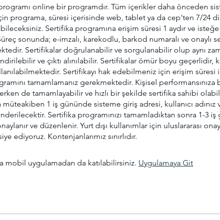
a programı online bir programdır. Tüm içerikler daha önceden si
çin programa, süresi içerisinde web, tablet ya da cep'ten 7/24 di
bileceksiniz. Sertifika programına erişim süresi 1 aydır ve isteğe
. Süreç sonunda; e-imzalı, karekodlu, barkod numaralı ve onaylı se
edir. Sertifikalar doğrulanabilir ve sorgulanabilir olup aynı 
dirilebilir ve çıktı alınılabilir. Sertifikalar ömür boyu geçerlidir,
lanılabilmektedir. Sertifikayı hak edebilmeniz için erişim süresi 
rogramını tamamlamanız gerekmektedir. Kişisel performansınıza b
rken de tamamlayabilir ve hızlı bir şekilde sertifika sahibi olabili
müteakiben 1 iş gününde sisteme giriş adresi, kullanıcı adınız v
önderilecektir. Sertifika programınızı tamamladıktan sonra 1-3 i
onaylanır ve düzenlenir. Yurt dışı kullanımlar için uluslararası onayl
siye ediyoruz. Kontenjanlarımız sınırlıdır.
 mobil uygulamadan da katılabilirsiniz.
Uygulamaya Git