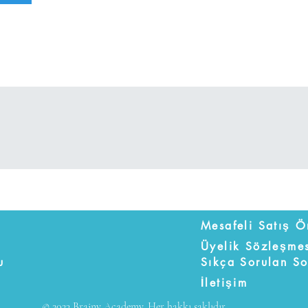
Üyelik Sözleşme
u
Sıkça Sorulan So
İletişim
© 2023 Brainy Academy. Her hakkı saklıdır.