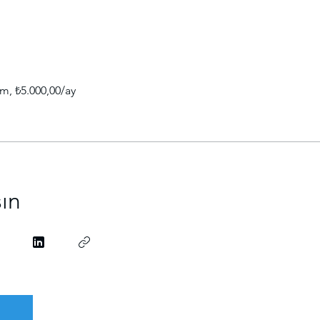
im, ₺5.000,00/ay
şın