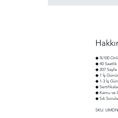
Hakkı
◆ %100 Onli
◆ 40 Saatlik 
◆ 207 Sayfa
◆ 1 İş Günü
◆ 1-3 İş Gün
◆ Sertifikal
◆ Kamu ve Ö
◆ Sık Sorula
SKU: UMDN