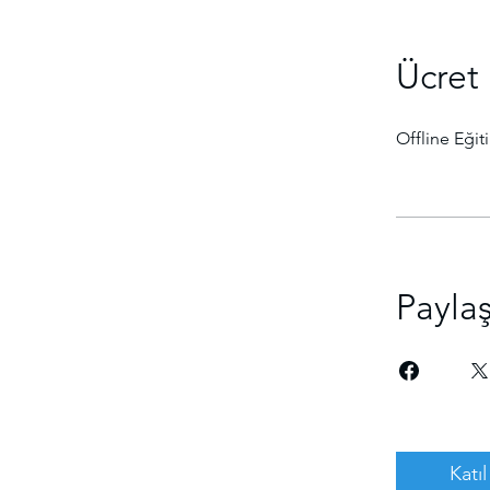
Ücret
Offline Eğit
Payla
Katıl