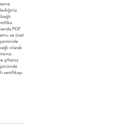
steme
lediğiniz
 bağlı
rtifika
zamanda PDF
 kamu ve özel
içerisinde
ağlı olarak
rsiniz.
e şifreniz
ş gününde
ı sertifikayı