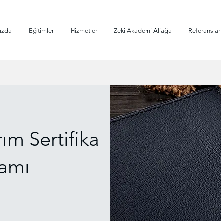
ızda
Eğitimler
Hizmetler
Zeki Akademi Aliağa
Referanslar
ım Sertifika
amı