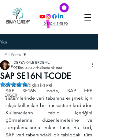
0 850 441 95 90
Yazı
All Posts
DERYA KALE ERDEMLİ
All Posts
29 Kas 2023
2 dakikada okunur
SAP SE16N T-CODE
ERP
5 üzerinden NaN yıldız
KANUN DEĞİŞİKLİKLERİ
SAP SE16N Tcode, SAP ERP 
DİĞER
sistemlerinde veri tabanına erişmek için 
sıkça kullanılan bir transaction kodudur. 
Kullanıcıların tablo içeriğini 
görmelerine, düzenlemelerine ve 
sorgulamalarına imkân tanır. Bu kod, 
SAP veri tabanındaki bir tablodaki tüm 