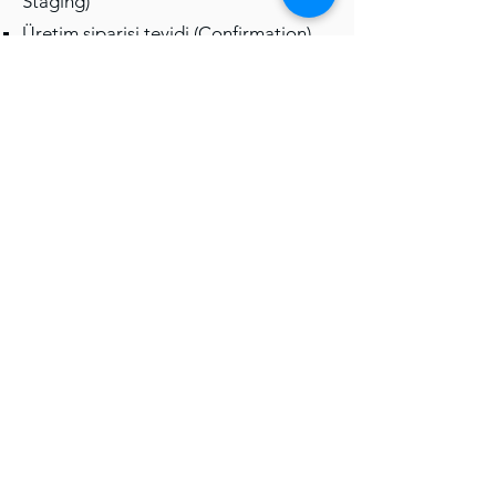
Staging)
Üretim siparişi teyidi (Confirmation)
Üretim siparişi için mal girişi (Goods
Receipt)
RAPORLAMA & TOPLU İŞLEME
Üretim sipariş bilgi sistemi
Malzeme listesi
Toplu işleme
ÜRETİM MALİYET
TANIMLAMALARININ YAPILMASI
Ürün ağacından gelen maliyetin
hesaplanması
Üretim versiyonlarından gelen
maliyetin hesaplanması