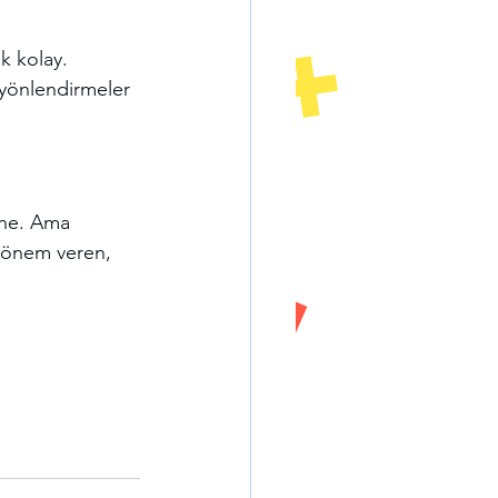
ak kolay.
yönlendirmeler 
ine. Ama 
e önem veren, 