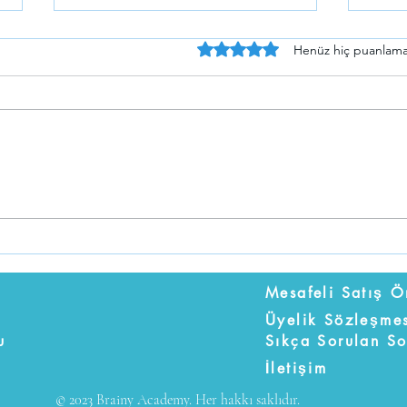
5 üzerinden 0 yıldız
Henüz hiç puanlama
ERP Sistemlerinde Mali
SQL 
Analiz: Verimliliği Artıran
Taba
Stratejiler
Üyelik Sözleşme
u
Sıkça Sorulan So
İletişim
© 2023 Brainy Academy. Her hakkı saklıdır.