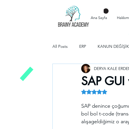
Ana Sayfa
Hakkım
All Posts
ERP
KANUN DEĞİŞİK
DERYA KALE ERDE
SAP GUI v
5 üzerinden NaN yıl
SAP denince çoğumu
bol bol t-code (trans
alışageldiğimiz o ara