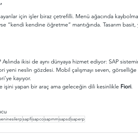
”
ayanlar için işler biraz çetrefilli. Menü ağacında kaybolm
yse “kendi kendine öğretme” mantığında. Tasarım basit, 
? Aslında ikisi de aynı dünyaya hizmet ediyor: SAP sistem
ri yeni neslin gözdesi. Mobil çalışmayı seven, görselliğ
ri’ye kayıyor.
 işini yapan bir araç ama geleceğin dili kesinlikle 
Fiori
.
ucu
yeninesilerp
sapfi
sapco
sapmm
sapsd
saperp