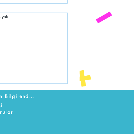
 yok
Server Üzerinde SAP Veri
nı Index Bakımı
Mesafeli Satış Ön Bilgilendirme Formu
si
rular