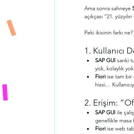
Ama sonra sahneye 
açıkçası “21. yüzyılın
Peki ikisinin farkı n
1. Kullanıcı D
SAP GUI
 sanki t
yok, kolaylık yo
Fiori
 ise tam bir
hissi… Kullanıcıy
2. Erişim: “O
SAP GUI
 ile çal
genellikle masa 
Fiori
 ise web tab