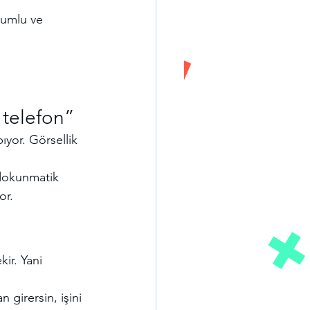
yumlu ve 
ı telefon”
ıyor. Görsellik 
 dokunmatik 
or.
ir. Yani 
 girersin, işini 