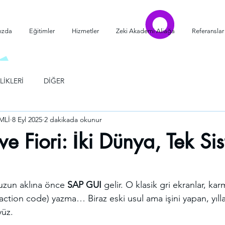
ızda
Eğitimler
Hizmetler
Zeki Akademi Aliağa
Referanslar
LİKLERİ
DİĞER
MLİ
8 Eyl 2025
2 dakikada okunur
e Fiori: İki Dünya, Tek Si
dız
zun aklına önce 
SAP GUI
 gelir. O klasik gri ekranlar, ka
action code) yazma… Biraz eski usul ama işini yapan, yılla
yüz.