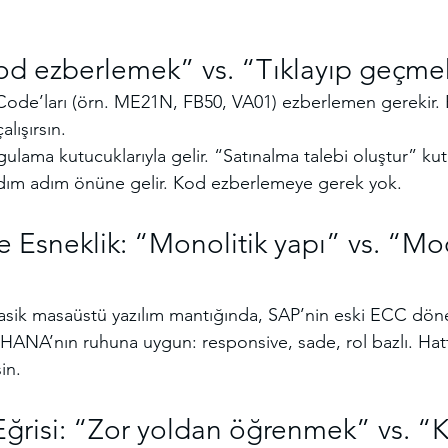
“Kod ezberlemek” vs. “Tıklayıp geçme
-Code’ları (örn. ME21N, FB50, VA01) ezberlemen gerekir. 
alışırsın.
gulama kutucuklarıyla gelir. “Satınalma talebi oluştur” k
 adım adım önüne gelir. Kod ezberlemeye gerek yok.
ve Esneklik: “Monolitik yapı” vs. “Mo
lasik masaüstü yazılım mantığında, SAP’nin eski ECC dö
4HANA’nın ruhuna uygun: responsive, sade, rol bazlı. Hat
sin.
risi: “Zor yoldan öğrenmek” vs. “Ku