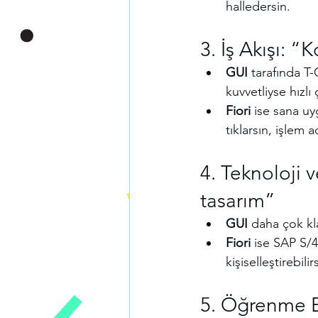
halledersin.
3. İş Akışı: 
GUI
 tarafında T
kuvvetliyse hızlı ç
Fiori
 ise sana uy
tıklarsın, işlem
4. Teknoloji 
tasarım”
GUI
 daha çok k
Fiori
 ise SAP S/
kişiselleştirebilir
5. Öğrenme Eğ