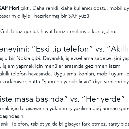
SAP Fiori
 çıktı. Daha renkli, daha kullanıcı dostu, mobil u
 tasarım diliyle” hazırlanmış bir SAP yüzü.
e? Gel, biraz günlük hayat benzetmeleriyle konuşalım:
eneyimi: “Eski tip telefon” vs. “Akıll
uşlu bir Nokia gibi. Dayanıklı, işlevsel ama sadece işini yap
k. İşlem yapmak için menüler arasında gezinmen lazım.
 akıllı telefon havasında. Uygulama ikonları, mobil uyum,
ı zorlamıyor, hatta “şunu da yapabilirsin” diye yönlendiriy
fiste masa başında” vs. “Her yerde”
ışmak için bilgisayarına yüklenmiş yazılıma bağlanman gerek
başındasın.
anlı. Telefon, tablet ya da bilgisayar fark etmez, tarayıcıdan