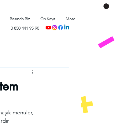
Basında Biz
Ön Kayıt
More
0 850 441 95 90
stem
rmaşık menüler, 
rdır 