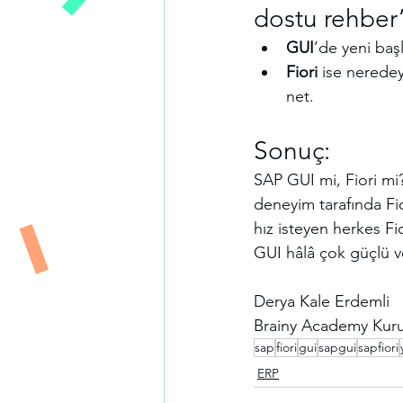
dostu rehber
GUI
’de yeni başl
Fiori
 ise nerede
net.
Sonuç:
SAP GUI mi, Fiori mi
deneyim tarafında Fio
hız isteyen herkes Fio
GUI hâlâ çok güçlü ve
Derya Kale Erdemli
Brainy Academy Kur
sap
fiori
gui
sapgui
sapfiori
ERP