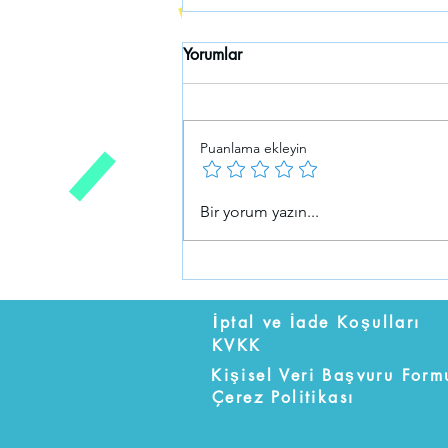
Yorumlar
Puanlama ekleyin
SAP İÇ SİPARİŞLER İLE
Bir yorum yazın...
MALİYET KONTROLÜ VE
KARAR SÜREÇLERİNE KATKI
İptal ve İade Koşulları
KVKK
Kişisel Veri Başvuru Form
Çerez Politikası