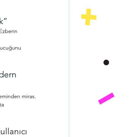
k”
Ezberin 
utucuğunu 
dern 
neminden miras.
ta 
llanıcı 